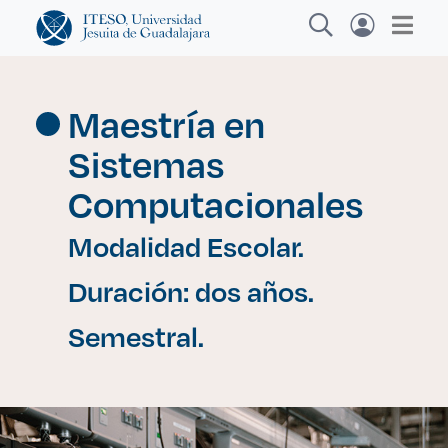
Maestría en
Sistemas
Explora sitios web, programas académicos,
actividades y noticias
Computacionales
Modalidad Escolar.
Investigaci
|
Duración: dos años.
Semestral.