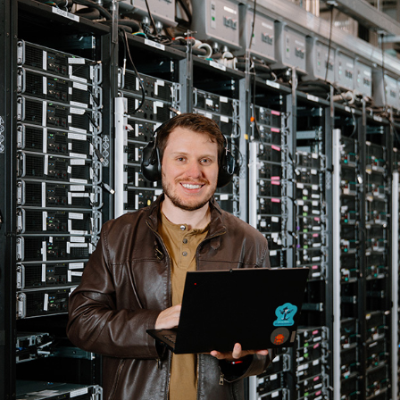
Enlaces de interés
Aspirantes
Becas
Graduaciones
CRUCE
Derecho
Lo más buscado
Carreras