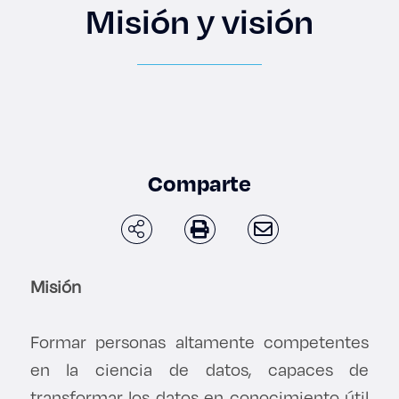
Enlaces de interés
Misión y visión
Aspirantes
Becas
Graduaciones
Comparte
CRUCE
Derecho
Misión
Lo más buscado
Formar personas altamente competentes
en la ciencia de datos, capaces de
Carreras
transformar los datos en conocimiento útil