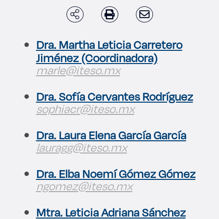
Enlaces de interés
Aspirantes
Dra. Martha Leticia Carretero
Jiménez (Coordinadora)
Becas
marle@iteso.mx
Graduaciones
Dra. Sofía Cervantes Rodríguez
sophiacr@iteso.mx
CRUCE
Dra. Laura Elena García García
Derecho
lauragg@iteso.mx
Dra. Elba Noemí Gómez Gómez
Lo más buscado
ngomez@iteso.mx
Carreras
Mtra. Leticia Adriana Sánchez