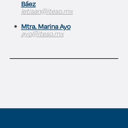
Báez
Derecho
letisan@iteso.mx
Prepa ITESO
Mtra. Marina Ayo
ayo@iteso.mx
Becas
Sustentabilidad