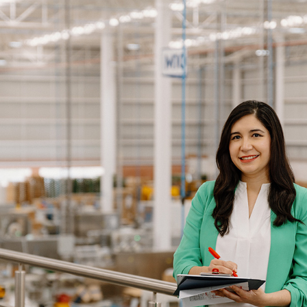
Enlaces de interés
Aspirantes
Becas
Graduaciones
CRUCE
Derecho
Lo más buscado
Carreras