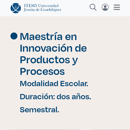
Maestría en
Innovación de
Explora sitios web, programas académicos,
actividades y noticias
Productos y
Procesos
Inv
|
Modalidad Escolar.
Duración: dos años.
Semestral.