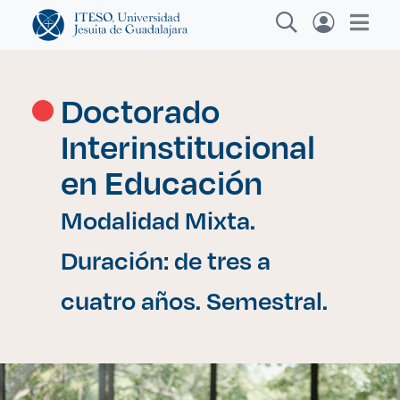
Doctorado
Interinstitucional
Explora sitios web, programas académicos,
actividades y noticias
en Educación
Modalidad Mixta.
Investigación
|
Duración: de tres a
cuatro años. Semestral.