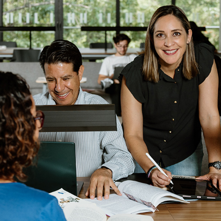
Enlaces de interés
Aspirantes
Becas
Graduaciones
CRUCE
Derecho
Lo más buscado
Carreras